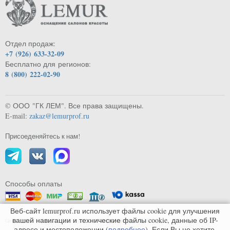
Отдел продаж:
+7 (926) 633-32-09
Бесплатно для регионов:
8 (800) 222-02-90
© ООО "ГК ЛЕМ". Все права защищены.
E-mail:
zakaz@lemurprof.ru
Присоеденяйтесь к нам!
Способы оплаты
Веб-сайт lemurprof.ru использует файлы cookie для улучшения
вашей навигации и технические файлы cookie, данные об IP-
Цены на сайте могут не совпадать с реальными.
Подробнее...
адресе и местоположении (
подробнее
). Если Вы не хотите,