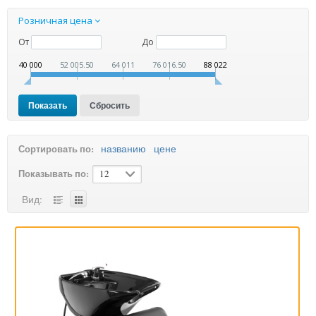
Розничная цена
От
До
40 000
52 005.50
64 011
76 016.50
88 022
названию
цене
Сортировать по:
Показывать по:
12
Вид: