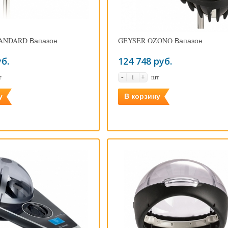
ANDARD Вапазон
GEYSER OZONO Вапазон
уб.
124 748 руб.
т
шт
-
+
у
В корзину