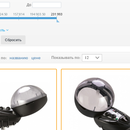
До
24.50
157 814
194 903.50
231 993
ель
Показывать по:
названию
цене
12
 по: