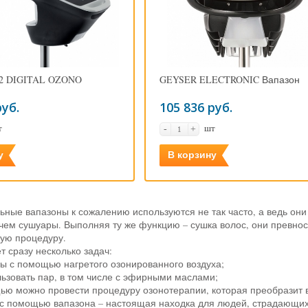
2 DIGITAL OZONO
GEYSER ELECTRONIC Вапазон
руб.
105 836 руб.
т
шт
-
+
у
В корзину
ные вапазоны к сожалению используются не так часто, а ведь он
 чем сушуары. Выполняя ту же функцию – сушка волос, они превнос
ную процедуру.
 сразу несколько задач:
сы с помощью нагретого озонированного воздуха;
льзовать пар, в том числе с эфирными маслами;
щью можно провести процедуру озонотерапии, которая преобразит 
с помощью вапазона – настоящая находка для людей, страдающих 