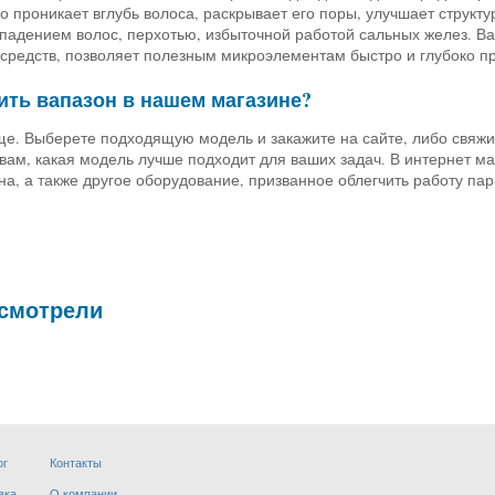
о проникает вглубь волоса, раскрывает его поры, улучшает структу
падением волос, перхотью, избыточной работой сальных желез. Вап
средств, позволяет полезным микроэлементам быстро и глубоко про
ить вапазон в нашем магазине?
ще. Выберете подходящую модель и закажите на сайте, либо свяжи
 вам, какая модель лучше подходит для ваших задач. В интернет
а, а также другое оборудование, призванное облегчить работу па
 смотрели
ог
Контакты
вка
О компании