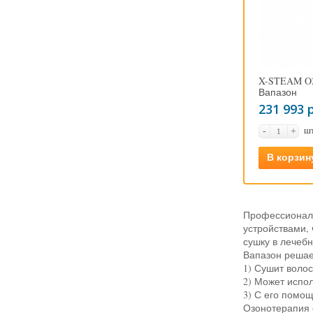
X-STEAM O
Вапазон
231 993 
ш
-
+
В корзин
Профессиональ
устройствами,
сушку в лечеб
Вапазон решает
1) Сушит воло
2) Может испо
3) С его помо
Озонотерапия 