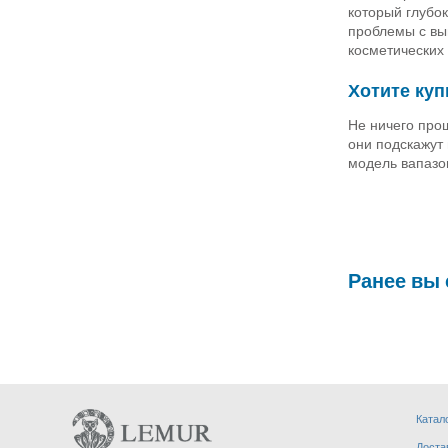
который глубок
проблемы с вы
косметических 
Хотите куп
Не ничего про
они подскажут
модель вапазон
Ранее вы
Катал
Доста