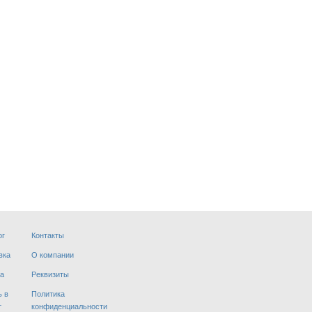
ог
Контакты
вка
О компании
а
Реквизиты
ь в
Политика
т
конфиденциальности