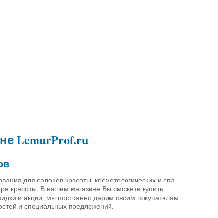
е LemurProf.ru
ов
ания для салонов красоты, косметологических и спа
ере красоты. В нашем магазине Вы сможете купить
кидки и акции, мы постоянно дарим своим покупателям
востей и специальных предложений.