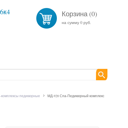
26к4
Корзина (
0
)
на сумму
0 руб.
-комплексы педикюрные
МД-928 Спа-Педикюрный комплекс