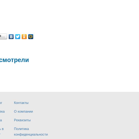
ся…
 смотрели
ог
Контакты
вка
О компании
а
Реквизиты
ь в
Политика
т
конфиденциальности