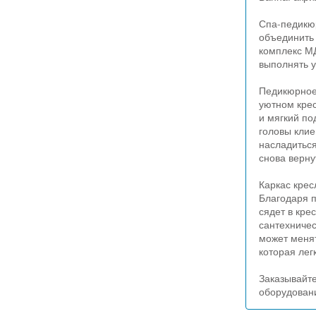
Спа-педикю
объединить
комплекс МД
выполнять у
Педикюрное
уютном крес
и мягкий по
головы клие
насладиться
снова верну
Каркас крес
Благодаря 
сядет в кре
сантехничес
может менят
которая лег
Заказывайт
оборудовани