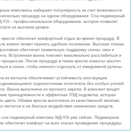
рные комплексы набирают популярность за счет возможности
 несколько процедур на одном оборудовании. Спа-педикюрный
-928 – профессиональное оборудование, которое позволит
слуги на высоком уровне.
 кресло обеспечит комфортный отдых во время процедур. В
ле клиент может принять удобное положение. Высокая спинка
дголовник обеспечат правильную поддержку спины, шеи и
нта. Встроенная ванна поможет максимально расслабиться и
 процессом. После процедур в таком кресле клиенты захотят
ться в салон, чтобы немного отдохнуть от ежедневной рутины.
ла из металла обеспечивает устойчивость конструкции.
поднимающимся подлокотникам посетитель без особых усилий
сло. Ванна выполнена из прочного акрила. В комплект входят
кие принадлежности и эффектная ЛЭД подсветка, которая
ь цвета. Обивка кресла выполнена из качественной экокожи,
ко чистится и не боиться воздействия химических средств.
е спа-педикюрный комплекс МД-928 уже сейчас. Педикюрное
е обеспечит комфорт на всех этапах проведения процедуры.