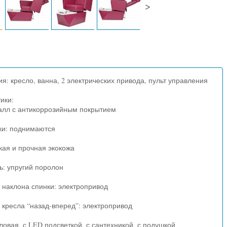
>
я: кресло, ванна, 2 электрических привода, пульт управления
ики:
талл с антикоррозийным покрытием
ки: поднимаются
кая и прочная экокожа
: упругий поролон
 наклона спинки: электропривод
 кресла “назад-вперед”: электропривод
ловая, с LED подсветкой, с сантехникой, с подушкой